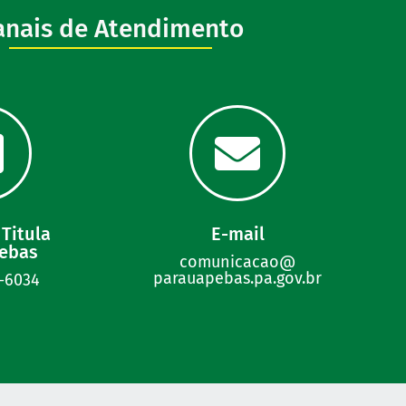
anais de Atendimento
Titula
E-mail
ebas
comunicacao@
parauapebas.pa.gov.br
1-6034