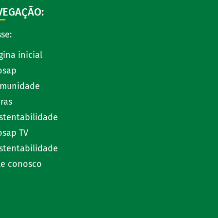
VEGAÇÃO:
se:
gina inicial
osap
munidade
ras
stentabilidade
osap TV
stentabilidade
le conosco