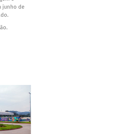
m junho de
ado.
ão.