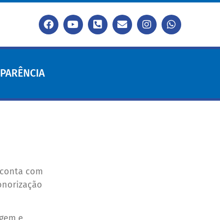
PARÊNCIA
e conta com
sonorização
agem e