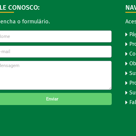
LE CONOSCO:
NA
eencha o formulário.
Aces
Pá
Pr
Co
Ob
Su
Pr
Su
Enviar
Fa